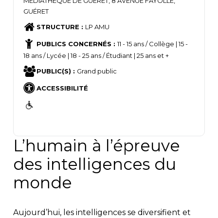
MÉDIATHÈQUE DE GUÉRET, 8 AVENUE FAYOLLE,
GUÉRET
STRUCTURE :
LP AMU
PUBLICS CONCERNÉS :
11 - 15 ans / Collège | 15 -
18 ans / Lycée | 18 - 25 ans / Étudiant | 25 ans et +
PUBLIC(S) :
Grand public
ACCESSIBILITÉ
L’humain à l’épreuve
des intelligences du
monde
Aujourd’hui, les intelligences se diversifient et