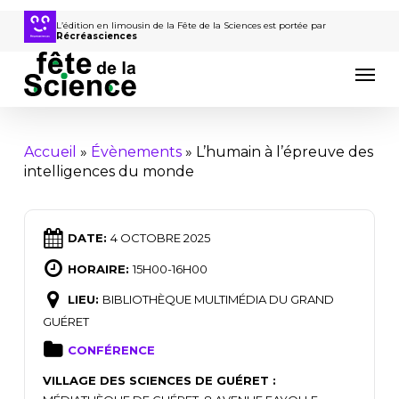
Passer
au
L’édition en limousin de la Fête de la Sciences est portée par
Récréasciences
contenu
Men
principal
Accueil
»
Évènements
»
L’humain à l’épreuve des
intelligences du monde
DATE:
4 OCTOBRE 2025
HORAIRE:
15H00-16H00
LIEU:
BIBLIOTHÈQUE MULTIMÉDIA DU GRAND
GUÉRET
CONFÉRENCE
VILLAGE DES SCIENCES DE GUÉRET :