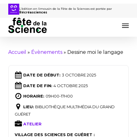
Passer
au
L’édition en limousin de la Fête de la Sciences est portée par
Récréasciences
contenu
Men
principal
Accueil
»
Évènements
»
Dessine moi le langage
DATE DE DÉBUT:
3 OCTOBRE 2025
DATE DE FIN:
4 OCTOBRE 2025
HORAIRE:
09H00-17H00
LIEU:
BIBLIOTHÈQUE MULTIMÉDIA DU GRAND
GUÉRET
ATELIER
VILLAGE DES SCIENCES DE GUÉRET :