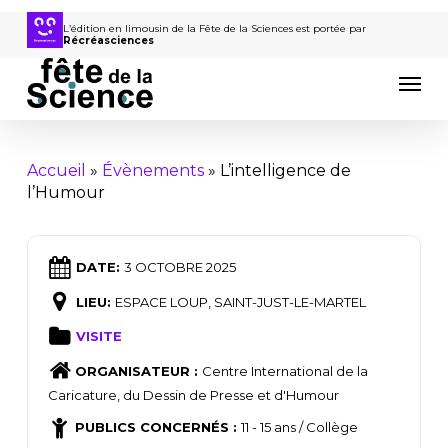
Passer
au
L’édition en limousin de la Fête de la Sciences est portée par
Récréasciences
contenu
Men
principal
Accueil
»
Évènements
»
L’intelligence de
l’Humour
DATE:
3 OCTOBRE 2025
LIEU:
ESPACE LOUP, SAINT-JUST-LE-MARTEL
VISITE
ORGANISATEUR :
Centre International de la
Caricature, du Dessin de Presse et d'Humour
PUBLICS CONCERNÉS :
11 - 15 ans / Collège