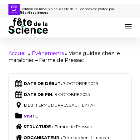
Passer
au
L’édition en limousin de la Fête de la Sciences est portée par
Récréasciences
contenu
Men
principal
Accueil
»
Évènements
»
Visite guidée chez le
maraîcher – Ferme de Pressac
DATE DE DÉBUT:
7 OCTOBRE 2025
DATE DE FIN:
9 OCTOBRE 2025
LIEU:
FERME DE PRESSAC, FEYTIAT
VISITE
STRUCTURE :
Femre de Pressac
ORGANISATEUR :
Terre de liens Limousin