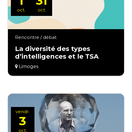
1
31
oct.
oct.
Rencontre / débat
La diversité des types
d’intelligences et le TSA
Limoges
vendr.
3
oct.