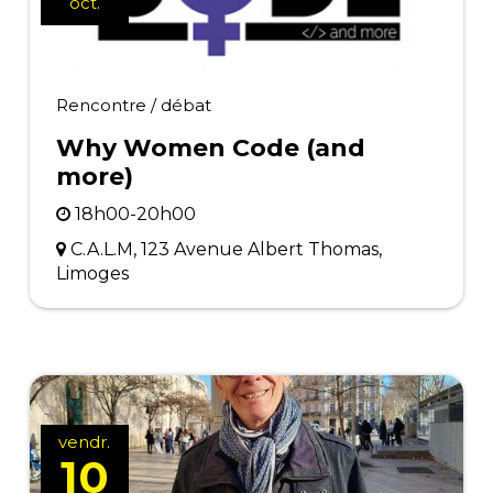
oct.
Rencontre / débat
Why Women Code (and
more)
18h00-20h00
C.A.L.M, 123 Avenue Albert Thomas,
Limoges
vendr.
10