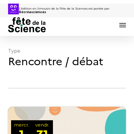
Passer
au
L’édition en limousin de la Fête de la Sciences est portée par
Récréasciences
contenu
Men
principal
Type
Rencontre / débat
mercr.
vendr.