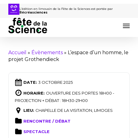
Passer
au
L’édition en limousin de la Fête de la Sciences est portée par
Récréasciences
contenu
Men
principal
Accueil
»
Évènements
»
L’espace d’un homme, le
projet Grothendieck
DATE:
3 OCTOBRE 2025
HORAIRE:
OUVERTURE DES PORTES 18H00 -
PROJECTION + DÉBAT : 18H30-21H00
LIEU:
CHAPELLE DE LA VISITATION, LIMOGES
RENCONTRE / DÉBAT
SPECTACLE