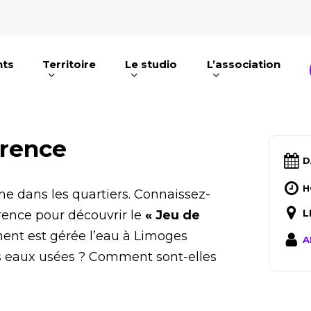
nts
Territoire
Le studio
L’association
e ou ESC pour fermer
urence
D
H
me dans les quartiers. Connaissez-
L
urence pour découvrir le
« Jeu de
nt est gérée l’eau à Limoges
A
os eaux usées ? Comment sont-elles