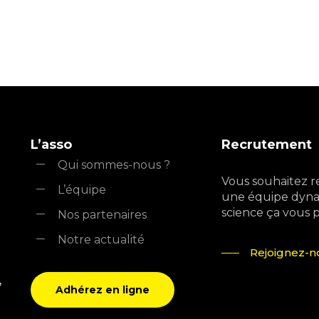
L’asso
Recrutement
Qui sommes-nous ?
Vous souhaitez r
L’équipe
une équipe dyna
science ça vous pla
Nos partenaires
Notre actualité
Rejoignez-no
,
Adhérez en ligne