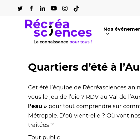
Passer
au
contenu
Nos événeme
principal
Appuyez sur Entrée pour une recherch
Quartiers d’été à l’A
Cet été l’équipe de Récréasciences ani
vous le jeu de l’oie ? RDV au Val de l’A
l’eau »
pour tout comprendre sur comme
Métropole. D’où vient-elle ? Où vont n
traitées ?
Tout public