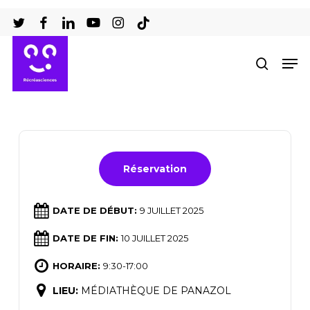
Passer
au
Ferm
contenu
Men
recher
le
principal
men
Réservation
DATE DE DÉBUT:
9 JUILLET 2025
DATE DE FIN:
10 JUILLET 2025
HORAIRE:
9:30-17:00
LIEU:
MÉDIATHÈQUE DE PANAZOL