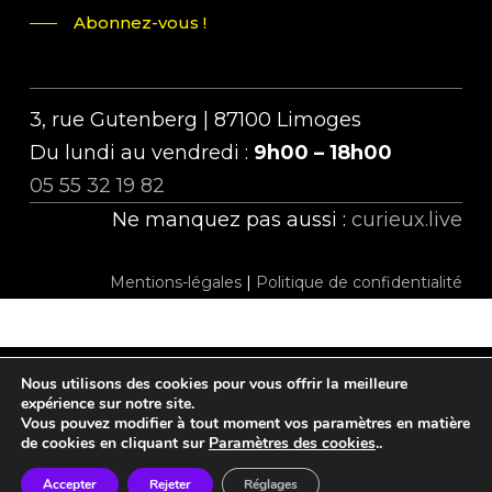
Abonnez-vous !
3, rue Gutenberg | 87100 Limoges
Du lundi au vendredi :
9h00 – 18h00
05 55 32 19 82
Ne manquez pas aussi :
curieux.live
Mentions-légales
|
Politique de confidentialité
Nous utilisons des cookies pour vous offrir la meilleure
twitter
facebook
linkedin
instagram
tiktok
expérience sur notre site.
Vous pouvez modifier à tout moment vos paramètres en matière
de cookies en cliquant sur
Paramètres des cookies
..
Accepter
Rejeter
Réglages