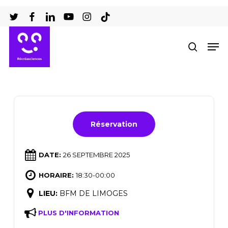
Passer
au
Ferm
contenu
Men
recher
le
principal
men
Réservation
DATE:
26 SEPTEMBRE 2025
HORAIRE:
18:30-00:00
LIEU:
BFM DE LIMOGES
PLUS D'INFORMATION