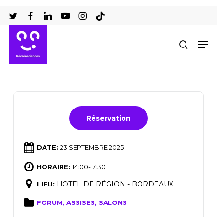
Passer
au
Ferm
contenu
Men
recher
le
principal
men
Réservation
DATE:
23 SEPTEMBRE 2025
HORAIRE:
14:00-17:30
LIEU:
HOTEL DE RÉGION - BORDEAUX
FORUM, ASSISES, SALONS