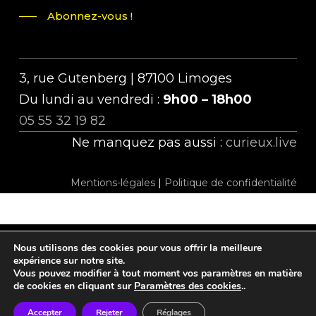
Abonnez-vous !
3, rue Gutenberg | 87100 Limoges
Du lundi au vendredi :
9h00 – 18h00
05 55 32 19 82
Ne manquez pas aussi :
curieux.live
Mentions-légales
|
Politique de confidentialité
Nous utilisons des cookies pour vous offrir la meilleure
twitter
facebook
linkedin
instagram
tiktok
expérience sur notre site.
Vous pouvez modifier à tout moment vos paramètres en matière
de cookies en cliquant sur
Paramètres des cookies
..
Accepter
Rejeter
Réglages