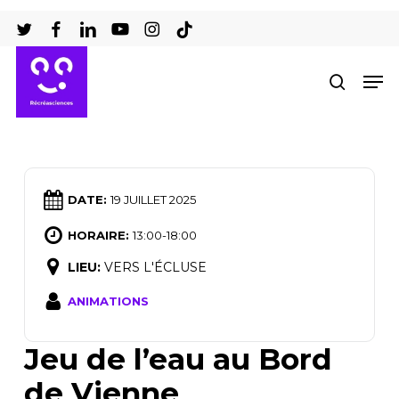
Passer
au
Ferm
contenu
Men
recher
le
principal
men
DATE:
19 JUILLET 2025
HORAIRE:
13:00-18:00
LIEU:
VERS L'ÉCLUSE
ANIMATIONS
Jeu de l’eau au Bord
de Vienne