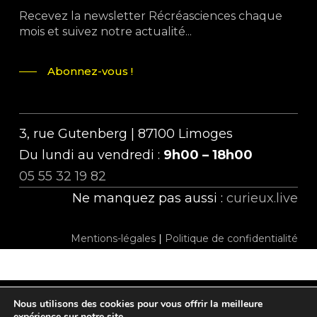
Recevez la newsletter Récréasciences chaque
mois et suivez notre actualité...
Abonnez-vous !
3, rue Gutenberg | 87100 Limoges
Du lundi au vendredi :
9h00 – 18h00
05 55 32 19 82
Ne manquez pas aussi :
curieux.live
Mentions-légales
|
Politique de confidentialité
Nous utilisons des cookies pour vous offrir la meilleure
twitter
facebook
linkedin
instagram
tiktok
expérience sur notre site.