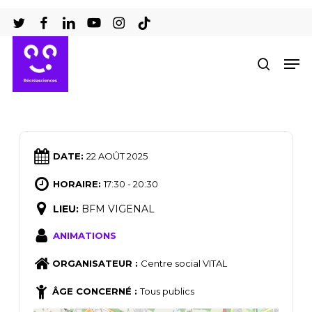
Passer
au
Ferm
contenu
Men
recher
le
principal
men
DATE:
22 AOÛT 2025
HORAIRE:
17:30 - 20:30
LIEU:
BFM VIGENAL
ANIMATIONS
ORGANISATEUR :
Centre social VITAL
ÂGE CONCERNÉ :
Tous publics