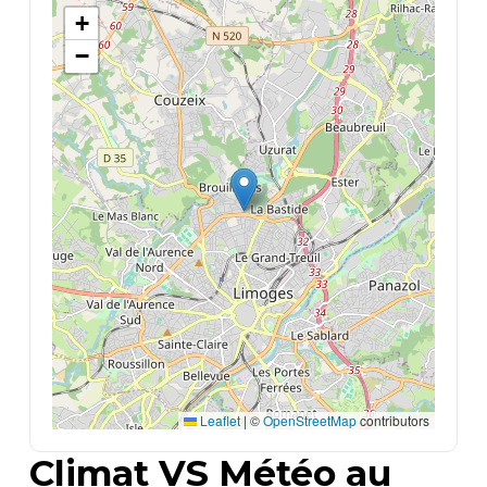
+
−
Leaflet
|
©
OpenStreetMap
contributors
Climat VS Météo au