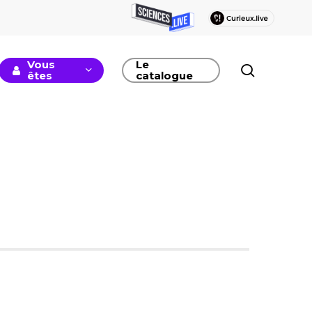
Vous
Le
recherc
êtes
catalogue