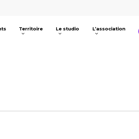
nts
Territoire
Le studio
L’association
e ou ESC pour fermer