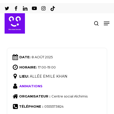
Passer
au
Ferm
contenu
Men
recher
le
principal
men
DATE:
8 AOÛT 2025
HORAIRE:
17:00-19:00
LIEU:
ALLÉE EMILE KHAN
ANIMATIONS
ORGANISATEUR :
Centre social Alchimis
TÉLÉPHONE :
0555573824