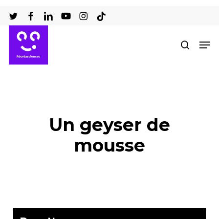
Passer
au
Ferm
contenu
Men
recher
le
principal
men
Un geyser de
mousse