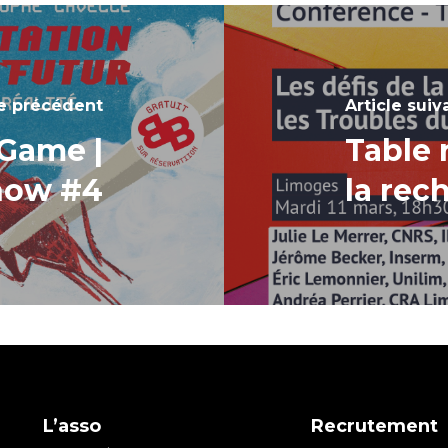
le précédent
Article suiv
 Game |
Table 
Show #4
la rec
L’asso
Recrutement