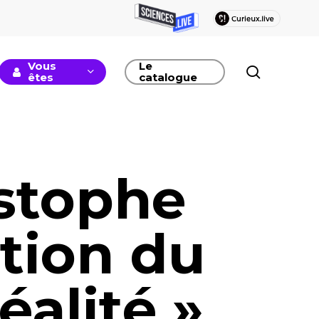
Vous
Le
recherc
êtes
catalogue
istophe
ation du
éalité »