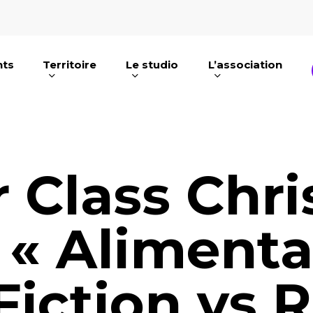
nts
Territoire
Le studio
L’association
e ou ESC pour fermer
 Class Chr
 « Aliment
 Fiction vs R