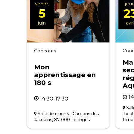
vendr.
jeud
5
2
juin
avri
Concours
Conc
Ma
Mon
sec
apprentissage en
rég
180 s
Aq
14
14:30-17:30
Sal
Salle de cinema, Campus des
Jacob
Jacobins, 87 000 Limoges
Limo