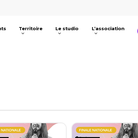
nts
Territoire
Le studio
L’association
e ou ESC pour fermer