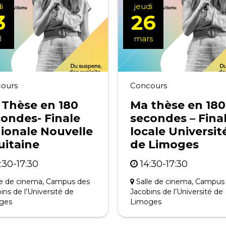
i
jeudi
3
26
l
mars
ours
Concours
 Thèse en 180
Ma thèse en 180
ondes- Finale
secondes – Fina
ionale Nouvelle
locale Universit
uitaine
de Limoges
:30-17:30
14:30-17:30
le de cinema, Campus des
Salle de cinema, Campus
ins de l’Université de
Jacobins de l’Université de
ges
Limoges