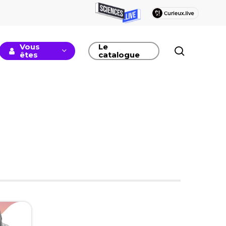
Vous
Le
recherc
êtes
catalogue