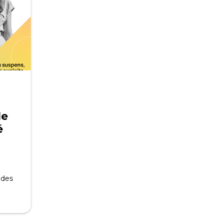
le
é
 des