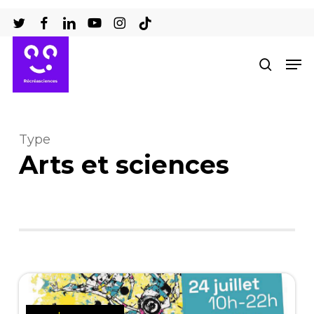
Passer
au
Ferm
contenu
Men
recher
le
principal
men
Type
Arts et sciences