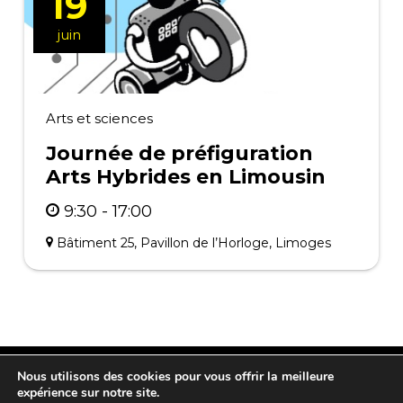
19
juin
Arts et sciences
Journée de préfiguration
Arts Hybrides en Limousin
9:30 - 17:00
Bâtiment 25, Pavillon de l’Horloge, Limoges
Nous utilisons des cookies pour vous offrir la meilleure
twitter
facebook
linkedin
instagram
tiktok
expérience sur notre site.