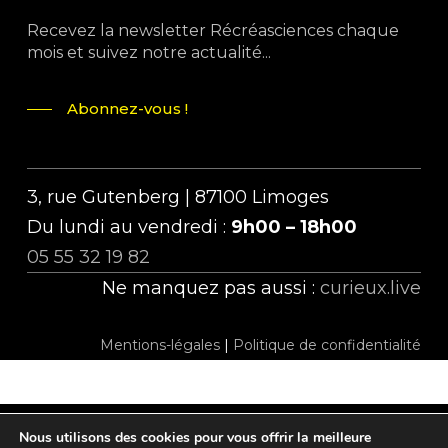
Recevez la newsletter Récréasciences chaque
mois et suivez notre actualité...
Abonnez-vous !
3, rue Gutenberg | 87100 Limoges
Du lundi au vendredi :
9h00 – 18h00
05 55 32 19 82
Ne manquez pas aussi :
curieux.live
Mentions-légales
|
Politique de confidentialité
Nous utilisons des cookies pour vous offrir la meilleure
twitter
facebook
linkedin
instagram
tiktok