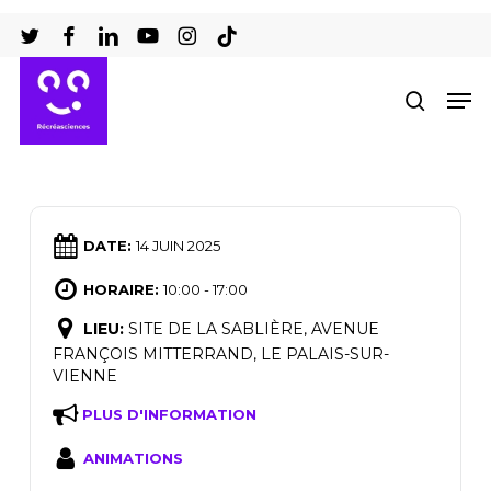
Passer
au
Ferm
contenu
Men
recher
le
principal
men
DATE:
14 JUIN 2025
HORAIRE:
10:00 - 17:00
LIEU:
SITE DE LA SABLIÈRE, AVENUE
FRANÇOIS MITTERRAND, LE PALAIS-SUR-
VIENNE
PLUS D'INFORMATION
ANIMATIONS