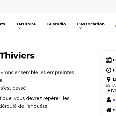
nts
Territoire
Le studio
L’association
e ou ESC pour fermer
 Thiviers
D
H
ouvrons ensemble les empreintes
L
e.
ESPA
s’est passé.
THIV
ifique, vous devrez repérer les
A
déroulé de l’enquête
O