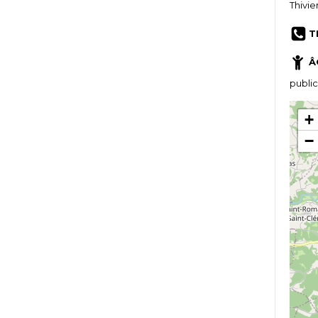
Thivie
T
Â
public
+
−