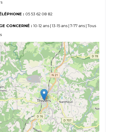
rs
ÉLÉPHONE :
05 53 62 08 82
GE CONCERNÉ :
10-12 ans | 13-15 ans | 7-77 ans | Tous
s