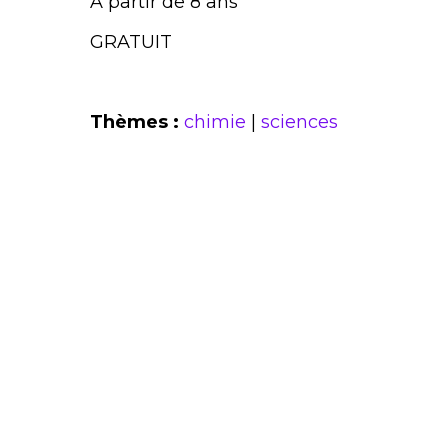
A partir de 8 ans
GRATUIT
Thèmes :
chimie
|
sciences