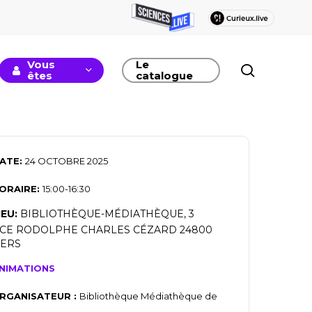
Vous
Le
recherc
êtes
catalogue
ATE:
24 OCTOBRE 2025
ORAIRE:
15:00-16:30
IEU:
BIBLIOTHÈQUE-MÉDIATHÈQUE, 3
CE RODOLPHE CHARLES CÉZARD 24800
IERS
NIMATIONS
RGANISATEUR :
Bibliothèque Médiathèque de