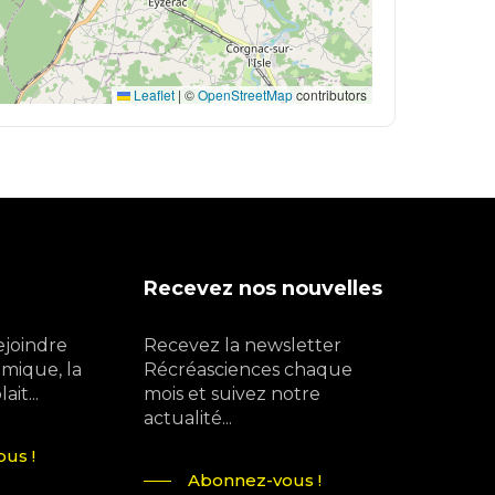
Leaflet
|
©
OpenStreetMap
contributors
Recevez nos nouvelles
ejoindre
Recevez la newsletter
mique, la
Récréasciences chaque
it...
mois et suivez notre
actualité...
us !
Abonnez-vous !