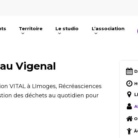
nts
Territoire
Le studio
L’association
e ou ESC pour fermer
 au Vigenal
D
H
ation VITAL à LImoges, Récréasciences
L
tion des déchets au quotidien pour
A
O
Â