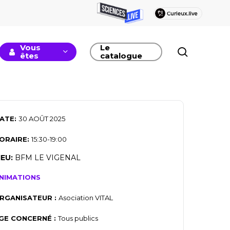
Vous
Le
recherc
êtes
catalogue
ATE:
30 AOÛT 2025
ORAIRE:
15:30-19:00
IEU:
BFM LE VIGENAL
NIMATIONS
RGANISATEUR :
Asociation VITAL
GE CONCERNÉ :
Tous publics