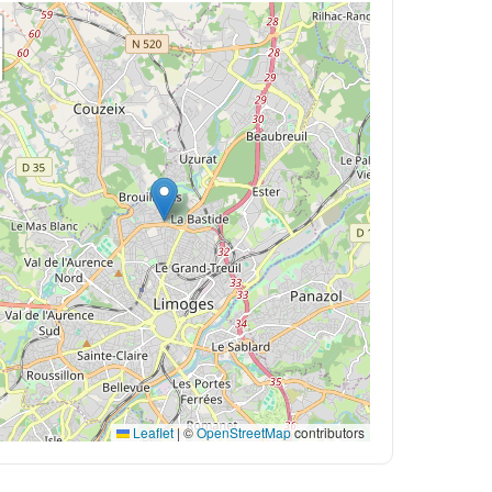
Leaflet
|
©
OpenStreetMap
contributors