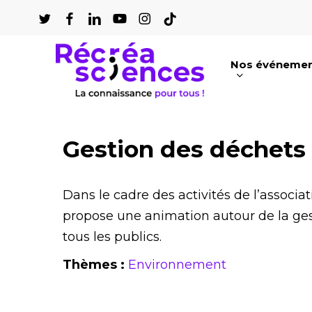
Passer
au
contenu
Nos événeme
principal
Appuyez sur Entrée pour une recherch
Gestion des déchets
Dans le cadre des activités de l’associ
propose une animation autour de la ges
tous les publics.
Thèmes :
Environnement