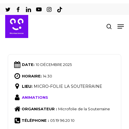
Passer
au
Ferm
contenu
Men
recher
le
principal
men
DATE:
10 DÉCEMBRE 2025
HORAIRE:
14:30
LIEU:
MICRO-FOLIE LA SOUTERRAINE
ANIMATIONS
ORGANISATEUR :
Microfolie de la Souterraine
TÉLÉPHONE :
05 19 96 20 10