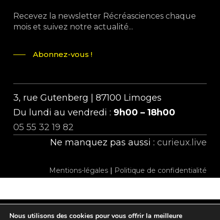
Recevez la newsletter Récréasciences chaque
mois et suivez notre actualité...
Abonnez-vous !
3, rue Gutenberg | 87100 Limoges
Du lundi au vendredi :
9h00 – 18h00
05 55 32 19 82
Ne manquez pas aussi :
curieux.live
Mentions-légales
|
Politique de confidentialité
Nous utilisons des cookies pour vous offrir la meilleure
twitter
facebook
linkedin
instagram
tiktok