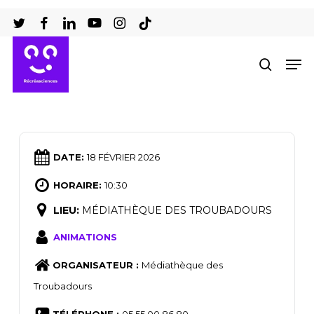
Passer
au
Ferm
contenu
Men
recher
le
principal
men
DATE:
18 FÉVRIER 2026
HORAIRE:
10:30
LIEU:
MÉDIATHÈQUE DES TROUBADOURS
ANIMATIONS
ORGANISATEUR :
Médiathèque des
Troubadours