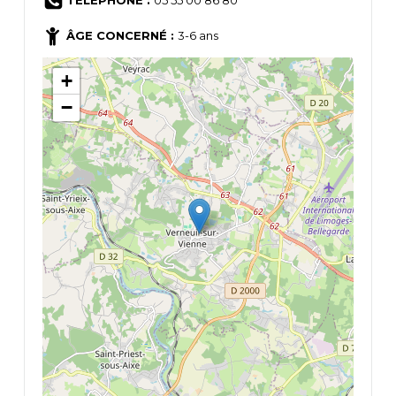
TÉLÉPHONE :
05 55 00 86 80
ÂGE CONCERNÉ :
3-6 ans
+
−