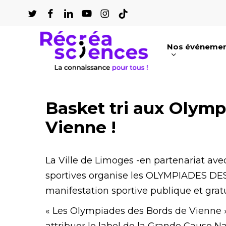
Passer
au
contenu
Nos événeme
principal
Appuyez sur Entrée pour une recherch
Basket tri aux Olym
Vienne !
La Ville de Limoges -en partenariat av
sportives organise les OLYMPIADES D
manifestation sportive publique et gratu
« Les Olympiades des Bords de Vienne »