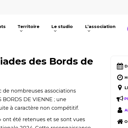
nts
Territoire
Le studio
L’association
e ou ESC pour fermer
piades des Bords de
D
H
L
ec de nombreuses associations
ES BORDS DE VIENNE ; une
P
ite à caractère non compétitif.
A
 ont été retenues et se sont vues
O