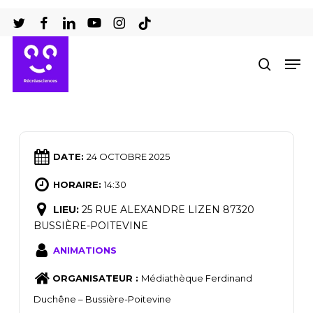
Passer
au
Ferm
contenu
Men
recher
le
principal
men
DATE:
24 OCTOBRE 2025
HORAIRE:
14:30
LIEU:
25 RUE ALEXANDRE LIZEN 87320
BUSSIÈRE-POITEVINE
ANIMATIONS
ORGANISATEUR :
Médiathèque Ferdinand
Duchêne – Bussière-Poitevine