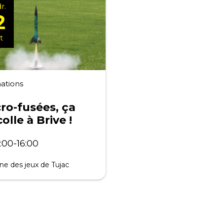
r.
2
t
ations
ro-fusées, ça
olle à Brive !
:00-16:00
ine des jeux de Tujac