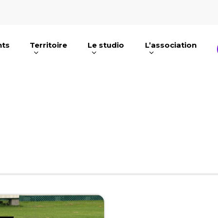
nts
Territoire
Le studio
L’association
e ou ESC pour fermer