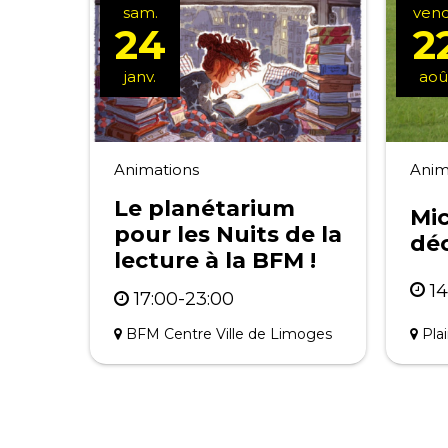
sam.
vend
24
2
janv.
aoû
Animations
Anim
Le planétarium
Mic
pour les Nuits de la
déc
lecture à la BFM !
14
17:00-23:00
Pla
BFM Centre Ville de Limoges