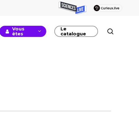
Vous
Le
recherc
êtes
catalogue