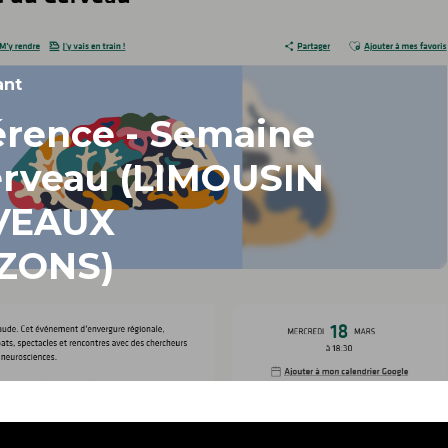
ant
érence - Semaine
erveau (LIMOUSIN
VEAUX
ZONS)