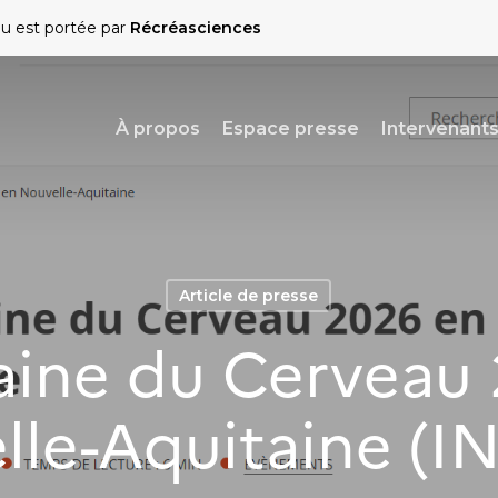
au est portée par
Récréasciences
À propos
Espace presse
Intervenant
Article de presse
ine du Cerveau
lle-Aquitaine (I