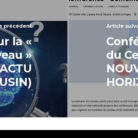
le précédent
Article suiv
r la «
Conf
eau »
du C
 (ACTU
NOU
USIN)
HORI