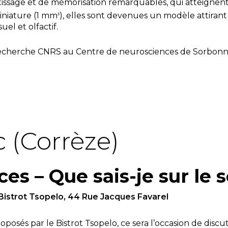
tissage et de mémorisation remarquables, qui atteignen
iniature (1 mm
), elles sont devenues un modèle attirant
3
uel et olfactif.
 recherche CNRS au Centre de neurosciences de Sorbon
 (Corrèze)
ces – Que sais-je sur le
Bistrot Tsopelo, 44 Rue Jacques Favarel
roposés par le Bistrot Tsopelo, ce sera l’occasion de dis