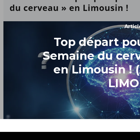
Artic
Top départ pou
Semaine du cerv
en Limousin !
LIMO