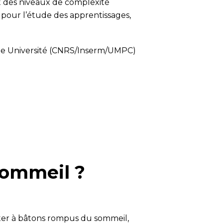
t des niveaux de complexité
 pour l’étude des apprentissages,
ne Université (CNRS/Inserm/UMPC)
 sommeil ?
cuter à bâtons rompus du sommeil,