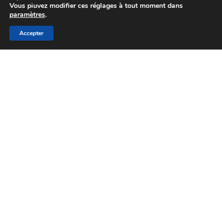
Vous piuvez modifier ces réglages à tout moment dans
paramètres
.
Accepter
Article de presse
La 15e édition de la
Semaine du cerveau
se déroulera du 14
mars au 22 mars en
Limousin- ( Le GRAL)
Semaine
du