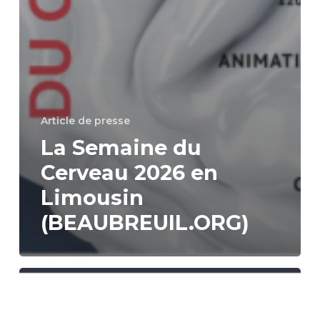
Article de presse
La Semaine du
Cerveau 2026 en
Limousin
(BEAUBREUIL.ORG)
La
15e
édition