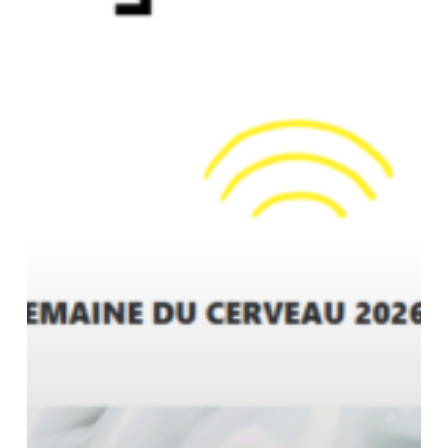
en
Limousin
(BEAUBREUIL.ORG)