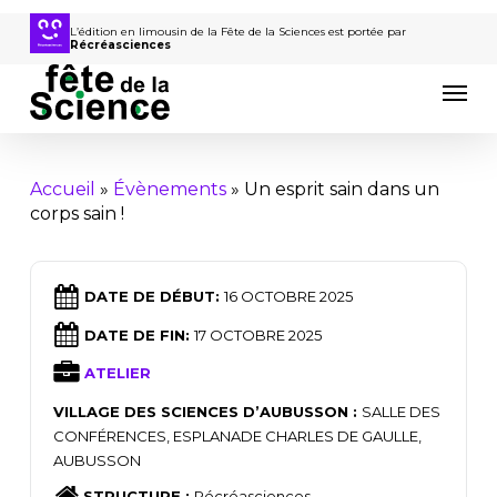
Passer
au
L’édition en limousin de la Fête de la Sciences est portée par
Récréasciences
contenu
Men
principal
Accueil
»
Évènements
»
Un esprit sain dans un
corps sain !
DATE DE DÉBUT:
16 OCTOBRE 2025
DATE DE FIN:
17 OCTOBRE 2025
ATELIER
VILLAGE DES SCIENCES D’AUBUSSON :
SALLE DES
CONFÉRENCES, ESPLANADE CHARLES DE GAULLE,
AUBUSSON
STRUCTURE :
Récréasciences