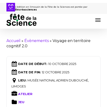
Passer
au
L’édition en limousin de la Fête de la Sciences est portée par
Récréasciences
contenu
Men
principal
Accueil
»
Évènements
»
Voyage en territoire
cognitif 2.0
DATE DE DÉBUT:
10 OCTOBRE 2025
DATE DE FIN:
12 OCTOBRE 2025
LIEU:
MUSÉE NATIONAL ADRIEN DUBOUCHÉ,
LIMOGES
ATELIER
JEU