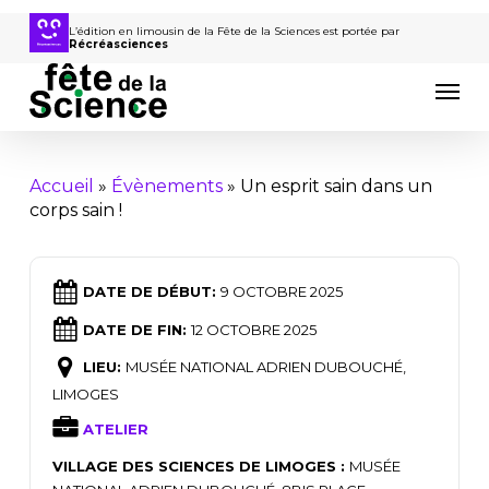
Passer
au
L’édition en limousin de la Fête de la Sciences est portée par
Récréasciences
contenu
Men
principal
Accueil
»
Évènements
»
Un esprit sain dans un
corps sain !
DATE DE DÉBUT:
9 OCTOBRE 2025
DATE DE FIN:
12 OCTOBRE 2025
LIEU:
MUSÉE NATIONAL ADRIEN DUBOUCHÉ,
LIMOGES
ATELIER
VILLAGE DES SCIENCES DE LIMOGES :
MUSÉE