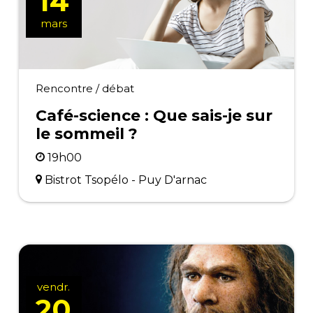
14
mars
Rencontre / débat
Café-science : Que sais-je sur
le sommeil ?
19h00
Bistrot Tsopélo - Puy D'arnac
vendr.
20