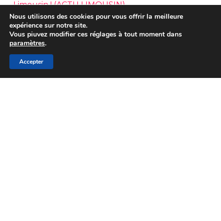
Limousin ! (ACTU LIMOUSIN)
Nous utilisons des cookies pour vous offrir la meilleure
expérience sur notre site.
Vous piuvez modifier ces réglages à tout moment dans
paramètres
.
Commentaires
Accepter
récents
Aucun commentaire à afficher.