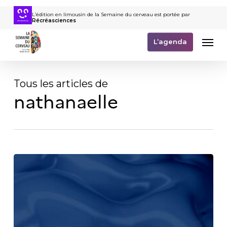
Passer
L’édition en limousin de la Semaine du cerveau est portée par
au
Récréasciences
contenu
Men
principal
L’agenda
Tous les articles de
nathanaelle
Programme
Semaine
du
cerveau
2026