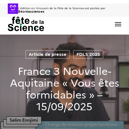
Passer
au
L’édition en limousin de la Fête de la Sciences est portée par
Récréasciences
contenu
Men
principal
Article de presse
FDLS 2025
France 3 Nouvelle-
Aquitaine « Vous êtes
formidables » –
15/09/2025