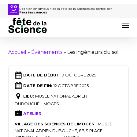
Passer
au
L’édition en limousin de la Fête de la Sciences est portée par
Récréasciences
contenu
Men
principal
Accueil
»
Évènements
»
Les ingénieurs du sol
DATE DE DÉBUT:
9 OCTOBRE 2025
DATE DE FIN:
12 OCTOBRE 2025
LIEU:
MUSÉE NATIONAL ADRIEN
DUBOUCHÉ,LIMOGES
ATELIER
VILLAGE DES SCIENCES DE LIMOGES :
MUSÉE
NATIONAL ADRIEN DUBOUCHÉ, 8BIS PLACE