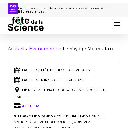
Passer
au
L’édition en limousin de la Fête de la Sciences est portée par
Récréasciences
contenu
Men
principal
Accueil
»
Évènements
»
Le Voyage Moléculaire
DATE DE DÉBUT:
11 OCTOBRE 2025
DATE DE FIN:
12 OCTOBRE 2025
LIEU:
MUSÉE NATIONAL ADRIEN DUBOUCHÉ,
LIMOGES
ATELIER
VILLAGE DES SCIENCES DE LIMOGES :
MUSÉE
NATIONAL ADRIEN DUBOUCHÉ, 8BIS PLACE