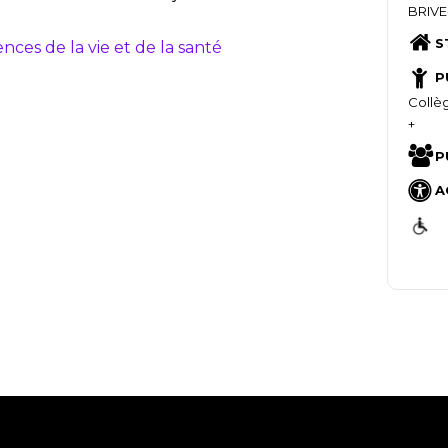
BRIVE
S
ences de la vie et de la santé
P
Collège
+
P
A