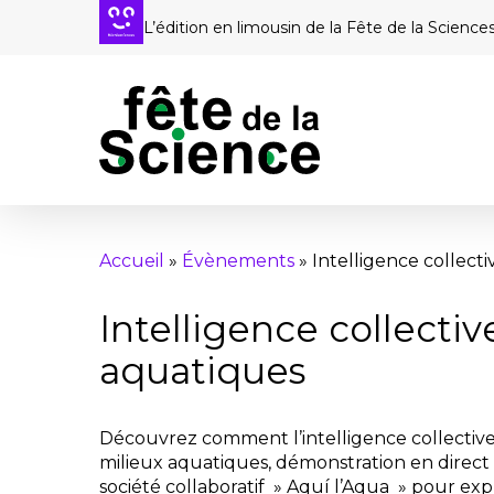
Passer
L’édition en limousin de la Fête de la Science
au
contenu
principal
Accueil
»
Évènements
»
Intelligence collecti
Intelligence collectiv
aquatiques
Découvrez comment l’intelligence collective 
milieux aquatiques, démonstration en direct d
société collaboratif » Aquí l’Aqua » pour ex