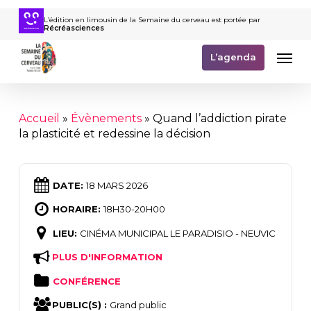
Passer
L’édition en limousin de la Semaine du cerveau est portée par
au
Récréasciences
contenu
Men
principal
L’agenda
Accueil
»
Évènements
»
Quand l’addiction pirate
la plasticité et redessine la décision
DATE:
18 MARS 2026
HORAIRE:
18H30-20H00
LIEU:
CINÉMA MUNICIPAL LE PARADISIO - NEUVIC
PLUS D'INFORMATION
CONFÉRENCE
PUBLIC(S) :
Grand public