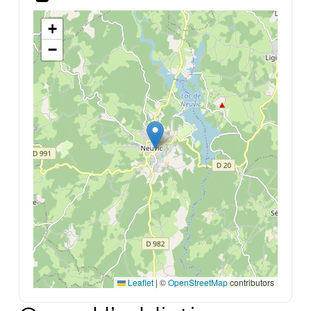
+
−
Leaflet
|
©
OpenStreetMap
contributors