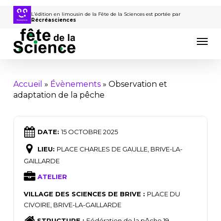
Passer
au
L’édition en limousin de la Fête de la Sciences est portée par
Récréasciences
contenu
Men
principal
Accueil
»
Évènements
»
Observation et
adaptation de la pêche
DATE:
15 OCTOBRE 2025
LIEU:
PLACE CHARLES DE GAULLE, BRIVE-LA-
GAILLARDE
ATELIER
VILLAGE DES SCIENCES DE BRIVE :
PLACE DU
CIVOIRE, BRIVE-LA-GAILLARDE
STRUCTURE :
Fédération de la pêche 19