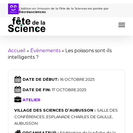
Passer
au
L’édition en limousin de la Fête de la Sciences est portée par
Récréasciences
contenu
Men
principal
Accueil
»
Évènements
»
Les poissons sont-ils
intelligents ?
DATE DE DÉBUT:
16 OCTOBRE 2025
DATE DE FIN:
17 OCTOBRE 2025
ATELIER
VILLAGE DES SCIENCES D’AUBUSSON :
SALLE DES
CONFÉRENCES, ESPLANADE CHARLES DE GAULLE,
AUBUSSON
ORGANISATEUR :
Fédération de la pêche de la