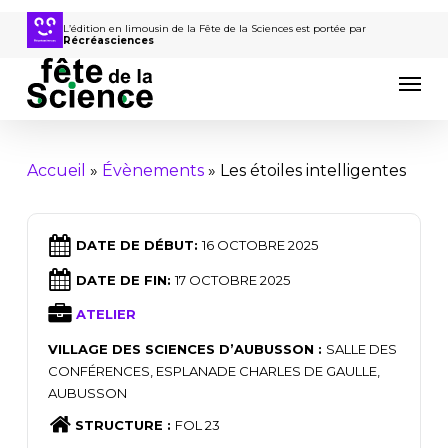
Passer
au
L’édition en limousin de la Fête de la Sciences est portée par
Récréasciences
contenu
Men
principal
Accueil
»
Évènements
»
Les étoiles intelligentes
DATE DE DÉBUT:
16 OCTOBRE 2025
DATE DE FIN:
17 OCTOBRE 2025
ATELIER
VILLAGE DES SCIENCES D’AUBUSSON :
SALLE DES
CONFÉRENCES, ESPLANADE CHARLES DE GAULLE,
AUBUSSON
STRUCTURE :
FOL 23