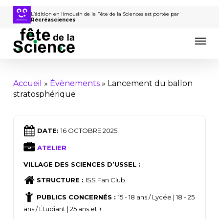
Passer
au
L’édition en limousin de la Fête de la Sciences est portée par
Récréasciences
contenu
Men
principal
Accueil
»
Évènements
»
Lancement du ballon
stratosphérique
DATE:
16 OCTOBRE 2025
ATELIER
VILLAGE DES SCIENCES D’USSEL :
STRUCTURE :
ISS Fan Club
PUBLICS CONCERNÉS :
15 - 18 ans / Lycée | 18 - 25
ans / Étudiant | 25 ans et +