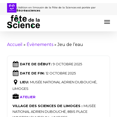
Passer
au
L’édition en limousin de la Fête de la Sciences est portée par
Récréasciences
contenu
Men
principal
Accueil
»
Évènements
»
Jeu de l’eau
DATE DE DÉBUT:
9 OCTOBRE 2025
DATE DE FIN:
12 OCTOBRE 2025
LIEU:
MUSÉE NATIONAL ADRIEN DUBOUCHÉ,
LIMOGES
ATELIER
VILLAGE DES SCIENCES DE LIMOGES :
MUSÉE
NATIONAL ADRIEN DUBOUCHÉ, 8BIS PLACE