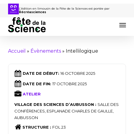
Passer
au
L’édition en limousin de la Fête de la Sciences est portée par
Récréasciences
contenu
Men
principal
Accueil
»
Évènements
»
Intellilogique
DATE DE DÉBUT:
16 OCTOBRE 2025
DATE DE FIN:
17 OCTOBRE 2025
ATELIER
VILLAGE DES SCIENCES D’AUBUSSON :
SALLE DES
CONFÉRENCES, ESPLANADE CHARLES DE GAULLE,
AUBUSSON
STRUCTURE :
FOL 23