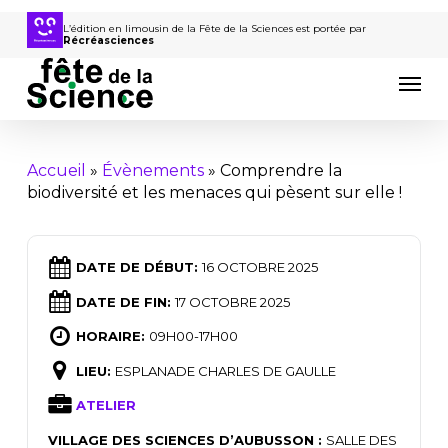
Passer
au
L’édition en limousin de la Fête de la Sciences est portée par
Récréasciences
contenu
Men
principal
Accueil
»
Évènements
»
Comprendre la
biodiversité et les menaces qui pèsent sur elle !
DATE DE DÉBUT:
16 OCTOBRE 2025
DATE DE FIN:
17 OCTOBRE 2025
HORAIRE:
09H00-17H00
LIEU:
ESPLANADE CHARLES DE GAULLE
ATELIER
VILLAGE DES SCIENCES D’AUBUSSON :
SALLE DES