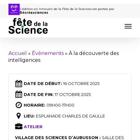
Passer
au
L’édition en limousin de la Fête de la Sciences est portée par
Récréasciences
contenu
Men
principal
Accueil
»
Évènements
»
À la découverte des
intelligences
DATE DE DÉBUT:
16 OCTOBRE 2025
DATE DE FIN:
17 OCTOBRE 2025
HORAIRE:
09H00-17H00
LIEU:
ESPLANADE CHARLES DE GAULLE
ATELIER
VILLAGE DES SCIENCES D’AUBUSSON :
SALLE DES