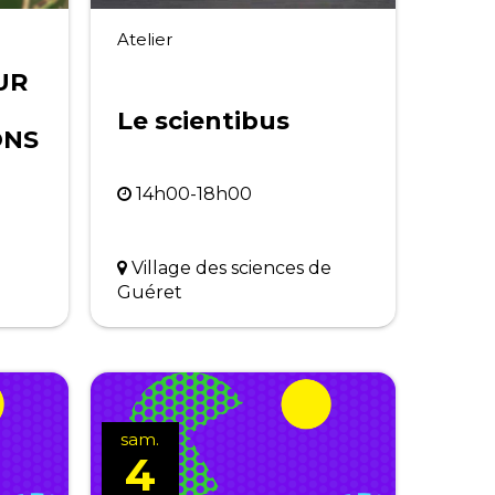
Atelier
UR
Le scientibus
ONS
14h00-18h00
Village des sciences de
Guéret
sam.
4