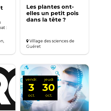
Les plantes ont-
t
elles un petit pois
dans la tête ?
s
at :
on,
Village des sciences de
Guéret
vendr.
jeudi
3
30
oct.
oct.