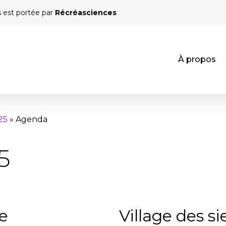
s est portée par
Récréasciences
À propos
25
»
Agenda
5
e
Village des s