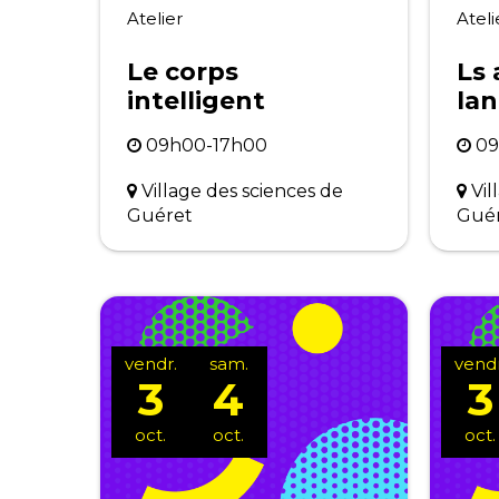
Atelier
Ateli
Le corps
Ls 
intelligent
la
09h00-17h00
09
Village des sciences de
Vil
Guéret
Gué
vendr.
sam.
vendr
3
4
3
oct.
oct.
oct.