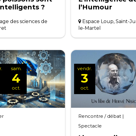
 intelligents ?
l’Humour
lage des sciences de
Espace Loup, Saint-Ju
ret
le-Martel
.
sam.
vendr.
4
3
oct.
oct.
er
Rencontre / débat
|
Spectacle