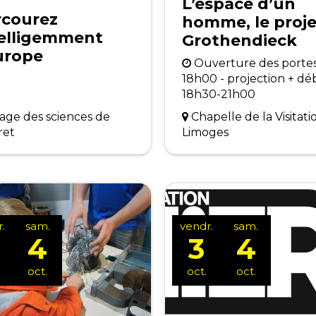
L’espace d’un
rcourez
homme, le proje
telligemment
Grothendieck
urope
Ouverture des porte
18h00 - projection + déb
18h30-21h00
lage des sciences de
Chapelle de la Visitati
ret
Limoges
.
sam.
vendr.
sam.
4
3
4
oct.
oct.
oct.