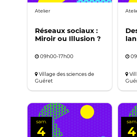
Atelier
Ateli
Réseaux sociaux :
Des
Miroir ou Illusion ?
la
09h00-17h00
09
Village des sciences de
Vil
Guéret
Gué
sam.
sam
4
4