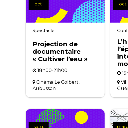
oct.
oct.
Spectacle
Conf
L’
Projection de
l’é
documentaire
int
« Cultiver l’eau »
mo
18h00-21h00
15
Cinéma Le Colbert,
Vil
Aubusson
Gué
sam.
mard