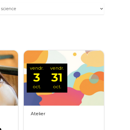
vendr.
vendr.
3
31
oct.
oct.
Atelier
e