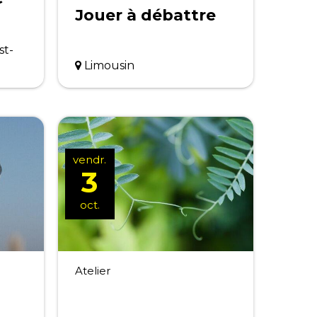
Jouer à débattre
st-
Limousin
vendr.
3
oct.
Atelier