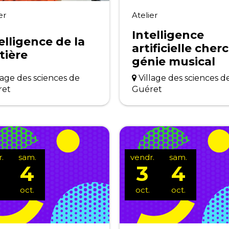
er
Atelier
Intelligence
elligence de la
artificielle cher
tière
génie musical
lage des sciences de
Village des sciences d
ret
Guéret
.
sam.
vendr.
sam.
4
3
4
oct.
oct.
oct.