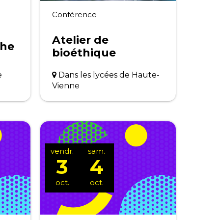
Conférence
Atelier de
che
bioéthique
e
Dans les lycées de Haute-
Vienne
vendr.
sam.
3
4
oct.
oct.