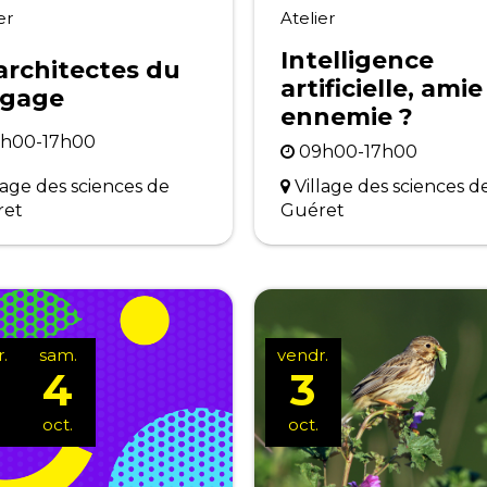
er
Atelier
Intelligence
architectes du
artificielle, ami
ngage
ennemie ?
h00-17h00
09h00-17h00
lage des sciences de
Village des sciences d
ret
Guéret
.
sam.
vendr.
4
3
oct.
oct.