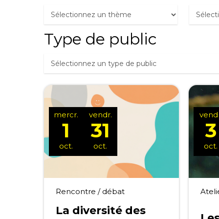
Type de public
mercr.
vendr.
vendr
1
31
3
oct.
oct.
oct.
Rencontre / débat
Ateli
La diversité des
Les