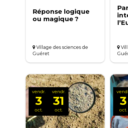
Pa
Réponse logique
in
ou magique ?
l’E
Village des sciences de
Vil
Guéret
Gué
vendr.
vendr.
vendr
3
31
3
oct.
oct.
oct.