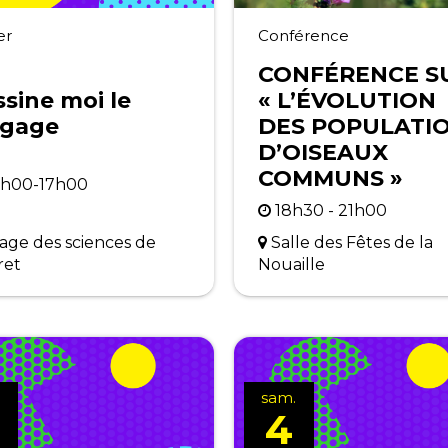
er
Conférence
CONFÉRENCE S
sine moi le
« L’ÉVOLUTION
ngage
DES POPULATI
D’OISEAUX
COMMUNS »
h00-17h00
18h30 - 21h00
lage des sciences de
Salle des Fêtes de la
ret
Nouaille
.
sam.
4