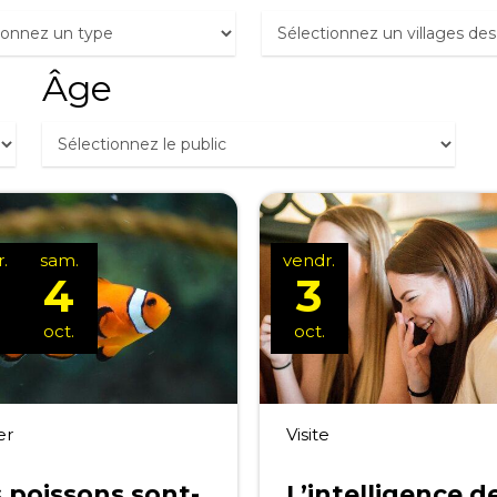
Âge
.
sam.
vendr.
4
3
oct.
oct.
er
Visite
 poissons sont-
L’intelligence d