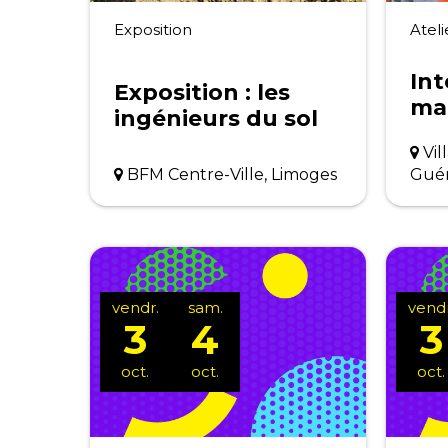
Exposition
Ateli
Int
Exposition : les
ma
ingénieurs du sol
Vil
BFM Centre-Ville, Limoges
Gué
vendr.
sam.
vendr
3
4
3
oct.
oct.
oct.