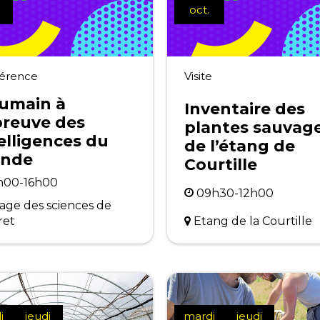
oct.
érence
Visite
humain à
Inventaire des
preuve des
plantes sauvag
elligences du
de l’étang de
nde
Courtille
h00-16h00
09h30-12h00
lage des sciences de
Etang de la Courtille
ret
i
jeudi
mardi
jeudi