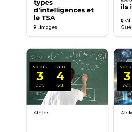
types
ils
d’intelligences et
le TSA
Vil
Limoges
Gué
vendr.
sam.
vendr
3
4
3
oct.
oct.
oct.
Atelier
Ateli