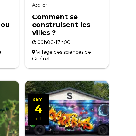
Atelier
Comment se
e ou
construisent les
villes ?
09h00-17h00
e
Village des sciences de
Guéret
sam.
4
oct.